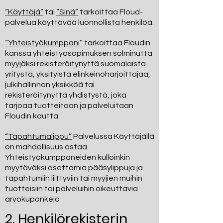
“Käyttäjä”
tai
”Sinä”
tarkoittaa Floud-
palvelua käyttävää luonnollista henkilöä.
“Yhteistyökumppani”
tarkoittaa Floudin
kanssa yhteistyösopimuksen solminutta
myyjäksi rekisteröitynyttä suomalaista
yritystä, yksityistä elinkeinoharjoittajaa,
julkihallinnon yksikköä tai
rekisteröitynyttä yhdistystä, joka
tarjoaa tuotteitaan ja palveluitaan
Floudin kautta.
“Tapahtumalippu”
Palvelussa Käyttäjällä
on mahdollisuus ostaa
Yhteistyökumppaneiden kulloinkin
myytäväksi asettamia pääsylippuja ja
tapahtumiin liittyviin tai myyjien muihin
tuotteisiin tai palveluihin oikeuttavia
arvokuponkeja
2. Henkilörekisterin