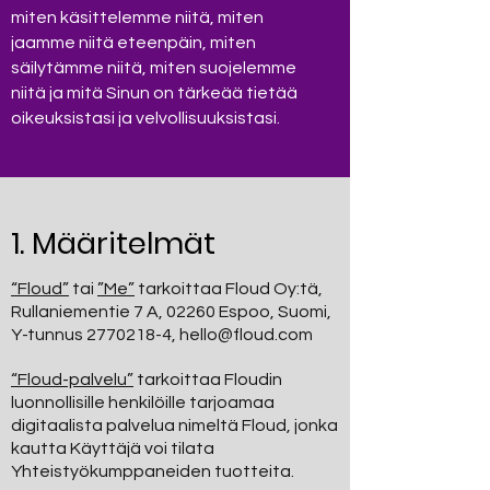
miten käsittelemme niitä, miten
jaamme niitä eteenpäin, miten
säilytämme niitä, miten suojelemme
niitä ja mitä Sinun on tärkeää tietää
oikeuksistasi ja velvollisuuksistasi.
1. Määritelmät
“Floud”
tai
”Me”
tarkoittaa Floud Oy:tä,
Rullaniementie 7 A, 02260 Espoo, Suomi,
Y-tunnus
2770218-4
,
hello@floud.com
“Floud-palvelu”
tarkoittaa Floudin
luonnollisille henkilöille tarjoamaa
digitaalista palvelua nimeltä Floud, jonka
kautta Käyttäjä voi tilata
Yhteistyökumppaneiden tuotteita.