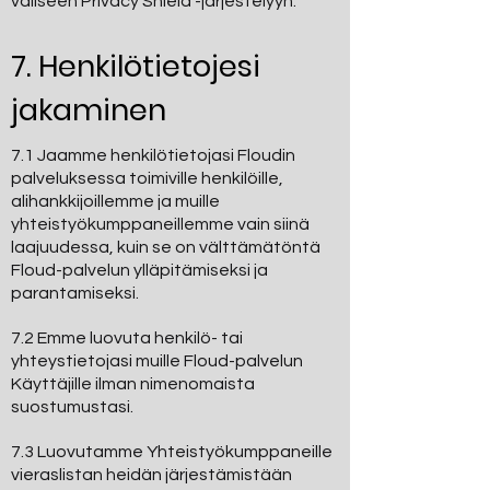
väliseen Privacy Shield -järjestelyyn.
7. Henkilötietojesi
jakaminen
7.1 Jaamme henkilötietojasi Floudin
palveluksessa toimiville henkilöille,
alihankkijoillemme ja muille
yhteistyökumppaneillemme vain siinä
laajuudessa, kuin se on välttämätöntä
Floud-palvelun ylläpitämiseksi ja
parantamiseksi.
7.2 Emme luovuta henkilö- tai
yhteystietojasi muille Floud-palvelun
Käyttäjille ilman nimenomaista
suostumustasi.
7.3 Luovutamme Yhteistyökumppaneille
vieraslistan heidän järjestämistään