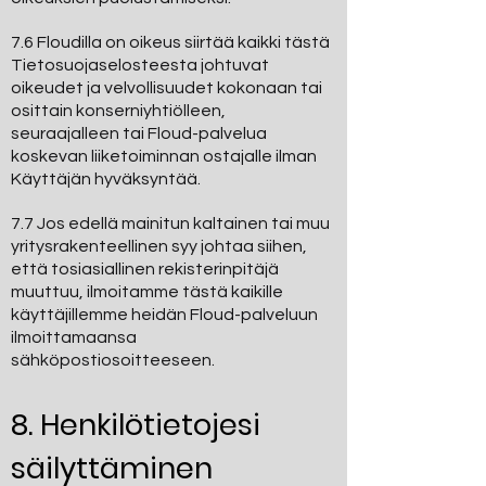
7.6 Floudilla on oikeus siirtää kaikki tästä
Tietosuojaselosteesta johtuvat
oikeudet ja velvollisuudet kokonaan tai
osittain konserniyhtiölleen,
seuraajalleen tai Floud-palvelua
koskevan liiketoiminnan ostajalle ilman
Käyttäjän hyväksyntää.
7.7 Jos edellä mainitun kaltainen tai muu
yritysrakenteellinen syy johtaa siihen,
että tosiasiallinen rekisterinpitäjä
muuttuu, ilmoitamme tästä kaikille
käyttäjillemme heidän Floud-palveluun
ilmoittamaansa
sähköpostiosoitteeseen.
8. Henkilötietojesi
säilyttäminen