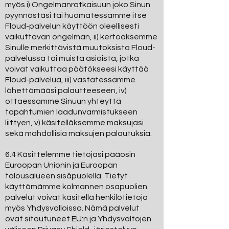
myös i) Ongelmanratkaisuun joko Sinun
pyynnöstäsi tai huomatessamme itse
Floud-palvelun käyttöön oleellisesti
vaikuttavan ongelman, ii) kertoaksemme
Sinulle merkittävistä muutoksista Floud-
palvelussa tai muista asioista, jotka
voivat vaikuttaa päätökseesi käyttää
Floud-palvelua, iii) vastatessamme
lähettämääsi palautteeseen, iv)
ottaessamme Sinuun yhteyttä
tapahtumien laadunvarmistukseen
liittyen, v) käsitelläksemme maksujasi
sekä mahdollisia maksujen palautuksia.
6.4 Käsittelemme tietojasi pääosin
Euroopan Unionin ja Euroopan
talousalueen sisäpuolella. Tietyt
käyttämämme kolmannen osapuolien
palvelut voivat käsitellä henkilötietoja
myös Yhdysvalloissa. Nämä palvelut
ovat sitoutuneet EU:n ja Yhdysvaltojen