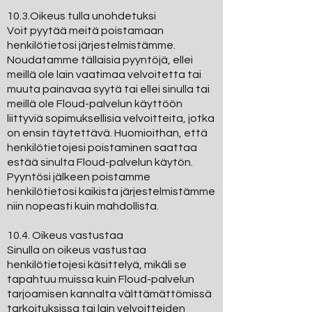
10.3.Oikeus tulla unohdetuksi
Voit pyytää meitä poistamaan
henkilötietosi järjestelmistämme.
Noudatamme tällaisia pyyntöjä, ellei
meillä ole lain vaatimaa velvoitetta tai
muuta painavaa syytä tai ellei sinulla tai
meillä ole Floud-palvelun käyttöön
liittyviä sopimuksellisia velvoitteita, jotka
on ensin täytettävä. Huomioithan, että
henkilötietojesi poistaminen saattaa
estää sinulta Floud-palvelun käytön.
Pyyntösi jälkeen poistamme
henkilötietosi kaikista järjestelmistämme
niin nopeasti kuin mahdollista.
10.4. Oikeus vastustaa
Sinulla on oikeus vastustaa
henkilötietojesi käsittelyä, mikäli se
tapahtuu muissa kuin Floud-palvelun
tarjoamisen kannalta välttämättömissä
tarkoituksissa tai lain velvoitteiden