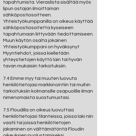
tapahtumista. Vieraslista sisältää myös
lipun ostajan ilmoittaman
sähköpostiosoitteen.
Yhteistyökumppanilla on oikeus käyttää
sähköpostiosoitetta kyseiseen
tapahtumaan liittyvään tiedottamiseen.
Muun käytön osalta jokainen
Yhteistyökumppani on hyväksynyt
Myyntiehdot, joissa kielletään
yhteystietojen käyttö lain tai hyvän
tavan mukaisiin tarkoituksiin.
7.4 Emme myy tai muuten luovuta
henkilötietojasi markkinointiin tai muihin
tarkoituksiin kolmansille osapuolille ilman
nimenomaista suostumustasi.
7.5 Floudilla on oikeus luovuttaa
henkilötietojasi tilanteissa, joissa laki niin
vaatii tai joissa henkilötietojen
jakaminen on välttämätöntä Floudin
oikeuksien puolustamiseksi.