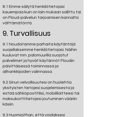
8.1 Emme säilytä henkilötietojasi
kauempaa kuin on lain mukaan sallittu tai
on Floud-palvelun tarjoamisen kannalta
välttämätöntä.
9. Turvallisuus
9.1 Noudatamme parhaita käytäntöjä
suojellaksemme henkilötietojasi. Näihin
kuuluvat mm. palomuurilla suojatut
palvelimet ja hyvät käytännöt Floudin
päivittäisessä toiminnassa ja
alihankkijoiden valinnassa.
9.2 Sinun velvollisuutesi on huolehtia
yksityisten tietojesi suojelemisesta ja
estää sähköpostitilisi, mobiililaitteesi tai
maksukorttitietojesi joutuminen vääriin
käsiin.
9.3 Huomioithan, että voidaksesi