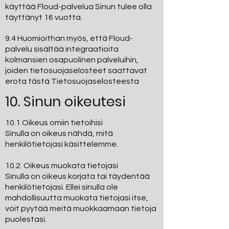
käyttää Floud-palvelua Sinun tulee olla
täyttänyt 16 vuotta.
9.4 Huomioithan myös, että Floud-
palvelu sisältää integraatioita
kolmansien osapuolinen palveluihin,
joiden tietosuojaselosteet saattavat
erota tästä Tietosuojaselosteesta
10. Sinun oikeutesi
10.1 Oikeus omiin tietoihisi
Sinulla on oikeus nähdä, mitä
henkilötietojasi käsittelemme.
10.2. Oikeus muokata tietojasi
Sinulla on oikeus korjata tai täydentää
henkilötietojasi. Ellei sinulla ole
mahdollisuutta muokata tietojasi itse,
voit pyytää meitä muokkaamaan tietoja
puolestasi.