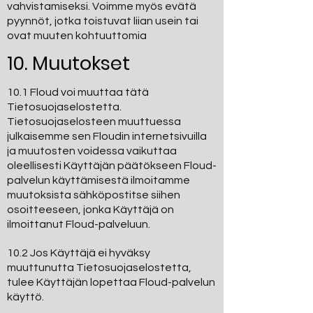
vahvistamiseksi. Voimme myös evätä
pyynnöt, jotka toistuvat liian usein tai
ovat muuten kohtuuttomia
10. Muutokset
10.1 Floud voi muuttaa tätä
Tietosuojaselostetta.
Tietosuojaselosteen muuttuessa
julkaisemme sen Floudin internetsivuilla
ja muutosten voidessa vaikuttaa
oleellisesti Käyttäjän päätökseen Floud-
palvelun käyttämisestä ilmoitamme
muutoksista sähköpostitse siihen
osoitteeseen, jonka Käyttäjä on
ilmoittanut Floud-palveluun.
10.2 Jos Käyttäjä ei hyväksy
muuttunutta Tietosuojaselostetta,
tulee Käyttäjän lopettaa Floud-palvelun
käyttö.