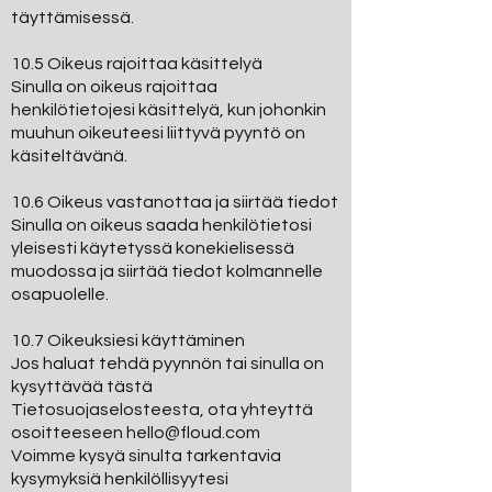
täyttämisessä.
10.5 Oikeus rajoittaa käsittelyä
Sinulla on oikeus rajoittaa
henkilötietojesi käsittelyä, kun johonkin
muuhun oikeuteesi liittyvä pyyntö on
käsiteltävänä.
10.6 Oikeus vastanottaa ja siirtää tiedot
Sinulla on oikeus saada henkilötietosi
yleisesti käytetyssä konekielisessä
muodossa ja siirtää tiedot kolmannelle
osapuolelle.
10.7 Oikeuksiesi käyttäminen
Jos haluat tehdä pyynnön tai sinulla on
kysyttävää tästä
Tietosuojaselosteesta, ota yhteyttä
osoitteeseen hello@floud.com
Voimme kysyä sinulta tarkentavia
kysymyksiä henkilöllisyytesi