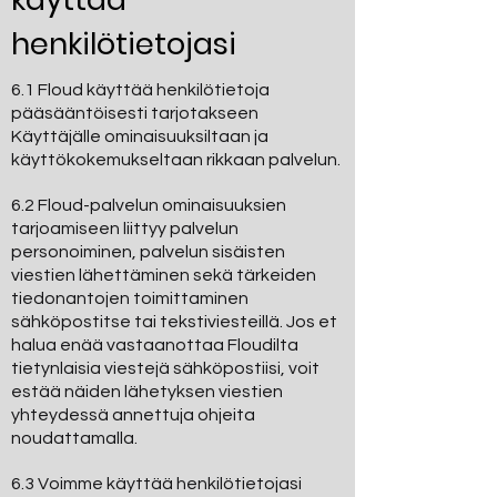
henkilötietojasi
6.1 Floud käyttää henkilötietoja
pääsääntöisesti tarjotakseen
Käyttäjälle ominaisuuksiltaan ja
käyttökokemukseltaan rikkaan palvelun.
6.2 Floud-palvelun ominaisuuksien
tarjoamiseen liittyy palvelun
personoiminen, palvelun sisäisten
viestien lähettäminen sekä tärkeiden
tiedonantojen toimittaminen
sähköpostitse tai tekstiviesteillä. Jos et
halua enää vastaanottaa Floudilta
tietynlaisia viestejä sähköpostiisi, voit
estää näiden lähetyksen viestien
yhteydessä annettuja ohjeita
noudattamalla.
6.3 Voimme käyttää henkilötietojasi