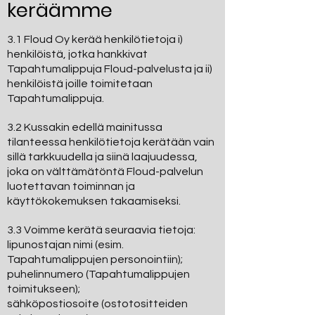
keräämme
3.1 Floud Oy kerää henkilötietoja i)
henkilöistä, jotka hankkivat
Tapahtumalippuja Floud-palvelusta ja ii)
henkilöistä joille toimitetaan
Tapahtumalippuja.
3.2 Kussakin edellä mainitussa
tilanteessa henkilötietoja kerätään vain
sillä tarkkuudella ja siinä laajuudessa,
joka on välttämätöntä Floud-palvelun
luotettavan toiminnan ja
käyttökokemuksen takaamiseksi.
3.3 Voimme kerätä seuraavia tietoja:
lipunostajan nimi (esim.
Tapahtumalippujen personointiin);
puhelinnumero (Tapahtumalippujen
toimitukseen);
sähköpostiosoite (ostotositteiden