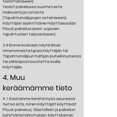
toimittamiseen);
tiedot palvelussa suoritetuista
maksuista ja ostoista
(Tapahtumalippujen ostamiseen);
Käyttäjän sijainti hänen käyttäessään
Floud-palvelua (esim. sopivien
tapahtumien tarjoamiseen).
3.4 Emme koskaan näytä ilman
nimenomaista lupaa Käyttäjän tai
Tapahtumalipun haltijan puhelinnumeroa
tai sähköpostiosoitetta muille
Käyttäjille.
4. Muu
keräämämme tieto
4.1 Saatamme kerätä myös seuraavia
tietoa siitä, miten Käyttäjät käyttävät
Floud-palvelua, tilastollisiin ja palvelun
kehittämistarkoituksiin: käyttökerran